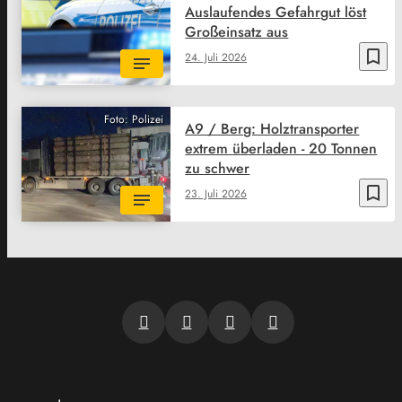
Auslaufendes Gefahrgut löst
Großeinsatz aus
bookmark_border
24. Juli 2026
Foto: Polizei
A9 / Berg: Holztransporter
extrem überladen - 20 Tonnen
zu schwer
bookmark_border
23. Juli 2026