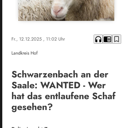
headphones
chrome_reader_mode
bookmark_border
Fr., 12.12.2025
, 11:02 Uhr
Landkreis Hof
Schwarzenbach an der
Saale: WANTED - Wer
hat das entlaufene Schaf
gesehen?