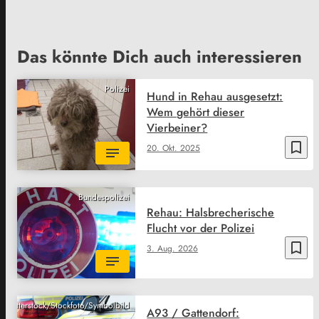
Das könnte Dich auch interessieren
Polizei
Hund in Rehau ausgesetzt:
Wem gehört dieser
Vierbeiner?
bookmark_border
20. Okt. 2025
Bundespolizei
Rehau: Halsbrecherische
Flucht vor der Polizei
bookmark_border
3. Aug. 2026
Shutterstock/Stockfoto/Symbolbild
A93 / Gattendorf: