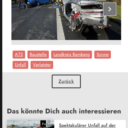
chevron_right
A73
Baustelle
Landkreis Bamberg
Sonne
Unfall
Verletzter
Zurück
Das könnte Dich auch interessieren
Foto: Polizei
Spektakulärer Unfall auf der