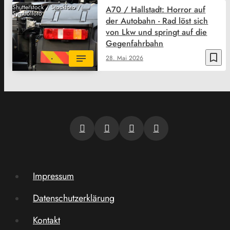
Shutterstock / Stockfoto /
A70 / Hallstadt: Horror auf
Symbolfoto
der Autobahn - Rad löst sich
von Lkw und springt auf die
Gegenfahrbahn
bookmark_border
28. Mai 2026
Impressum
Datenschutzerklärung
Kontakt