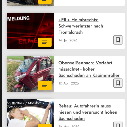
+EIL+ Helmbrechts:
Schwerverletzter nach
Frontalcrash
bookmark_border
14. Juli 2026
Foto: Polizei
Oberweißenbach: Vorfahrt
missachtet - hoher
Sachschaden an Kabinenroller
bookmark_border
17. Apr. 2026
Shutterstock / Stockfoto /
Rehau: Autofahrerin muss
Symbolbild
niesen und verursacht hohen
Sachschaden
bookmark_border
16. Apr. 2026