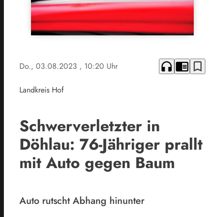
headphones
chrome_reader_mode
bookmark_border
Do., 03.08.2023
, 10:20 Uhr
Landkreis Hof
Schwerverletzter in
Döhlau: 76-Jähriger prallt
mit Auto gegen Baum
Auto rutscht Abhang hinunter