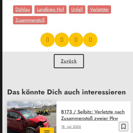
Döhlau
Landkreis Hof
Unfall
Verletzter
Zusammenstoß
Zurück
Das könnte Dich auch interessieren
News5/Mertel
B173 / Selbitz: Verletzte nach
Zusammenstoß zweier Pkw
bookmark_border
18. Juli 2026