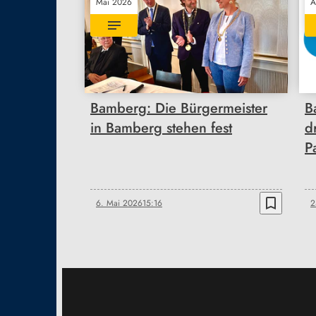
Mai 2026
A
Bamberg: Die Bürgermeister
B
in Bamberg stehen fest
d
P
bookmark_border
6. Mai 2026
15:16
2