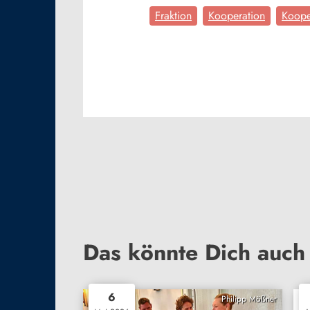
Fraktion
Kooperation
Koope
Das könnte Dich auch 
6
Philipp Mößner