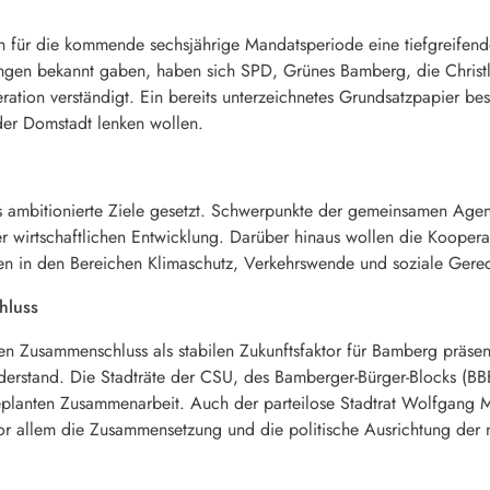
ch für die kommende sechsjährige Mandatsperiode eine tiefgreifen
ungen bekannt gaben, haben sich SPD, Grünes Bamberg, die Christl
ration verständigt. Ein bereits unterzeichnetes Grundsatzpapier be
der Domstadt lenken wollen.
nis ambitionierte Ziele gesetzt. Schwerpunkte der gemeinsamen Ag
wirtschaftlichen Entwicklung. Darüber hinaus wollen die Kooperat
n in den Bereichen Klimaschutz, Verkehrswende und soziale Gerech
hluss
n Zusammenschluss als stabilen Zukunftsfaktor für Bamberg präsen
Widerstand. Die Stadträte der CSU, des Bamberger-Bürger-Blocks (
geplanten Zusammenarbeit. Auch der parteilose Stadtrat Wolfgang M
or allem die Zusammensetzung und die politische Ausrichtung der n