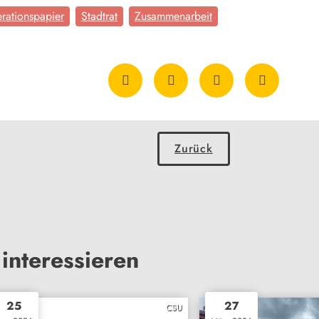
rationspapier
Stadtrat
Zusammenarbeit
Zurück
interessieren
25
27
CSU