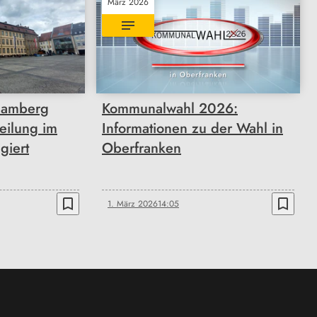
März 2026
Bamberg
Kommunalwahl 2026:
teilung im
Informationen zu der Wahl in
giert
Oberfranken
bookmark_border
bookmark_border
1. März 2026
14:05