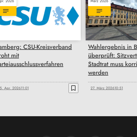
pr. 2026
März 2026
amberg: CSU-Kreisverband
Wahlergebnis in 
roht mit
überprüft: Sitzver
arteiausschlussverfahren
Stadtrat muss korri
werden
bookmark_border
5. Apr. 2026
11:01
27. März 2026
10:51