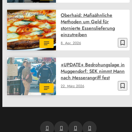
Shutterstock / Stockfoto /
Oberhaid: Mafiaähnliche
Symbolfoto
Methoden um Geld für
stornierte Essenslieferung
einzutreiben
bookmark_border
8. Apr. 2026
News5/Merzbach
+UPDATE+ Bedrohungslage in
Muggendorf: SEK nimmt Mann
nach Messerangriff fest
bookmark_border
22. März 2026