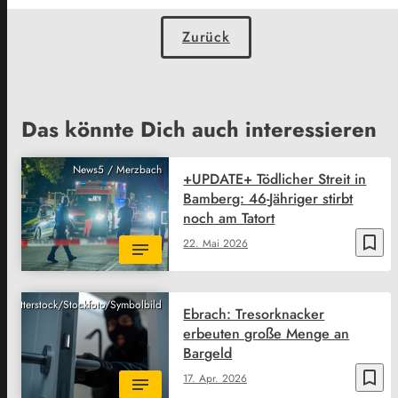
Zurück
Das könnte Dich auch interessieren
News5 / Merzbach
+UPDATE+ Tödlicher Streit in
Bamberg: 46-Jähriger stirbt
noch am Tatort
bookmark_border
22. Mai 2026
Shutterstock/Stockfoto/Symbolbild
Ebrach: Tresorknacker
erbeuten große Menge an
Bargeld
bookmark_border
17. Apr. 2026