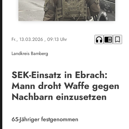
headphones
chrome_reader_mode
bookmark_border
Fr., 13.03.2026
, 09:13 Uhr
Landkreis Bamberg
SEK-Einsatz in Ebrach:
Mann droht Waffe gegen
Nachbarn einzusetzen
65-Jähriger festgenommen