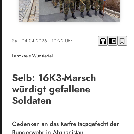
headphones
chrome_reader_mode
bookmark_border
Sa., 04.04.2026
, 10:22 Uhr
Landkreis Wunsiedel
Selb: 16K3-Marsch
würdigt gefallene
Soldaten
Gedenken an das Karfreitagsgefecht der
Bundeswehr in Afghanistan