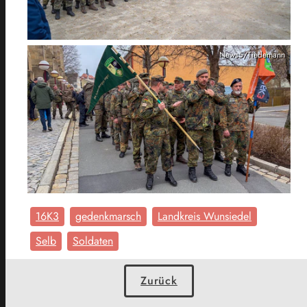
News5/Tiedemann
16K3
gedenkmarsch
Landkreis Wunsiedel
Selb
Soldaten
Zurück