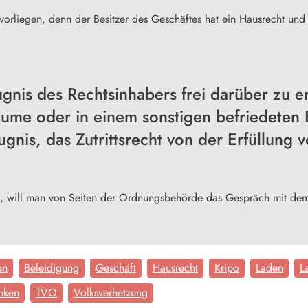
vorliegen, denn der Besitzer des Geschäftes hat ein Hausrecht und 
gnis des Rechtsinhabers frei darüber zu ent
ume oder in einem sonstigen befriedeten B
ugnis, das Zutrittsrecht von der Erfüllun
ellt, will man von Seiten der Ordnungsbehörde das Gespräch mit d
en
Beleidigung
Geschäft
Hausrecht
Kripo
Laden
L
nken
TVO
Volksverhetzung