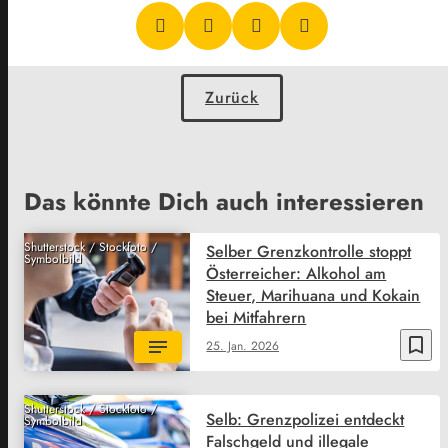
Zurück
Das könnte Dich auch interessieren
Shutterstock / Stockfoto /
Selber Grenzkontrolle stoppt
Symbolbild
Österreicher: Alkohol am
Steuer, Marihuana und Kokain
bei Mitfahrern
bookmark_border
25. Jan. 2026
Shutterstock / Stockfoto /
Selb: Grenzpolizei entdeckt
Symbolbild
Falschgeld und illegale