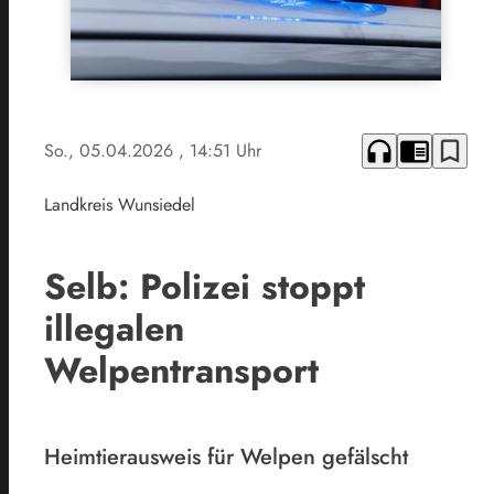
headphones
chrome_reader_mode
bookmark_border
So., 05.04.2026
, 14:51 Uhr
Landkreis Wunsiedel
Selb: Polizei stoppt
illegalen
Welpentransport
Heimtierausweis für Welpen gefälscht