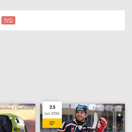
TVO
25
Stockfoto / Symbolbild
Foto: Mario Wiedel
Juni 2026