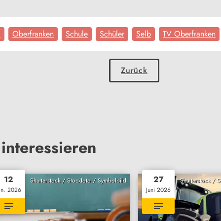
l
Oberfranken
Schule
Schüler
Selb
TV Oberfranken
Zurück
interessieren
12
27
Shutterstock / Stockfoto / Symbolbild
Shutterstock / 
an. 2026
Juni 2026