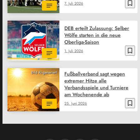
bookmark_border
7. Juli 2026
TVO / Symbolbild
DEB erteilt Zulassung: Selber
Wölfe starten in die neue
Oberliga-Saison
bookmark_border
1. Juli 2026
Bild KI-generiert
Fußballverband sagt wegen
extremer Hitze alle
Verbandsspiele und Turniere
am Wochenende ab
bookmark_border
25. Juni 2026