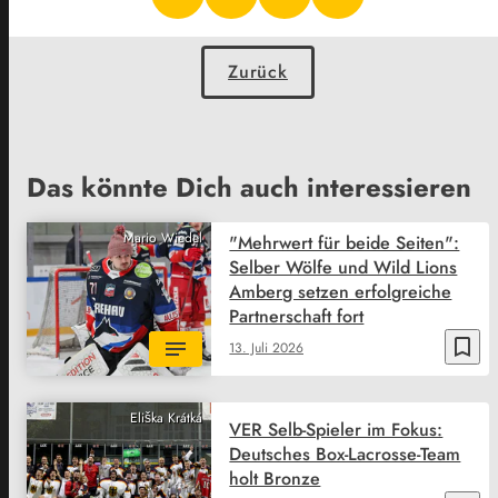
Zurück
Das könnte Dich auch interessieren
Mario Wiedel
"Mehrwert für beide Seiten":
Selber Wölfe und Wild Lions
Amberg setzen erfolgreiche
Partnerschaft fort
bookmark_border
13. Juli 2026
Eliška Krátká
VER Selb-Spieler im Fokus:
Deutsches Box-Lacrosse-Team
holt Bronze