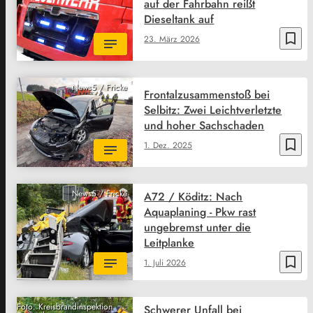
auf der Fahrbahn reißt
Dieseltank auf
bookmark_border
23. März 2026
News5 / Fricke
Frontalzusammenstoß bei
Selbitz: Zwei Leichtverletzte
und hoher Sachschaden
bookmark_border
1. Dez. 2025
News5 / Fricke
A72 / Köditz: Nach
Aquaplaning - Pkw rast
ungebremst unter die
Leitplanke
bookmark_border
1. Juli 2026
Foto: Kreisbrandinspektion
Schwerer Unfall bei