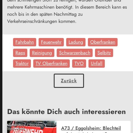
mehrere Kehrmaschinen benötigt. In diesem Bereich kann es
noch bis in den späten Nachmittag zu
Verkehrseinschränkungen kommen.
Fahrbahn
Feuerwehr
Ladung
Oberfranken
Raps
Reinigung
Schwarzenbach
Selbitz
Traktor
TV Oberfranken
TVO
Unfall
Zurück
Das könnte Dich auch interessieren
Shutterstock / Stockfoto /
A73 / Eggolsheim: Blechteil
Symbolbild