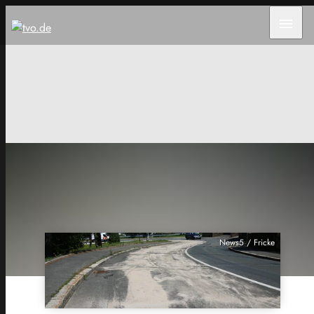
menu
News5 / Fricke