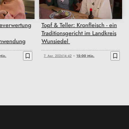
15:00
steverwertung
Topf & Teller: Kronfleisch - ein
Traditionsgericht im Landkreis
chwendung
Wunsiedel
bookmark_border
bookmark_border
Min.
7. Apr. 2026
14:42
15:00 Min.