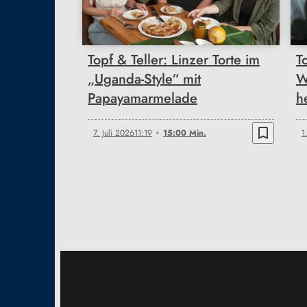
15:00
Topf & Teller: Linzer Torte im
T
„Uganda-Style“ mit
W
Papayamarmelade
h
bookmark_border
7. Juli 2026
11:19
15:00 Min.
1