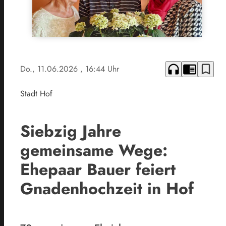
headphones
chrome_reader_mode
bookmark_border
Do., 11.06.2026
, 16:44 Uhr
Stadt Hof
Siebzig Jahre
gemeinsame Wege:
Ehepaar Bauer feiert
Gnadenhochzeit in Hof