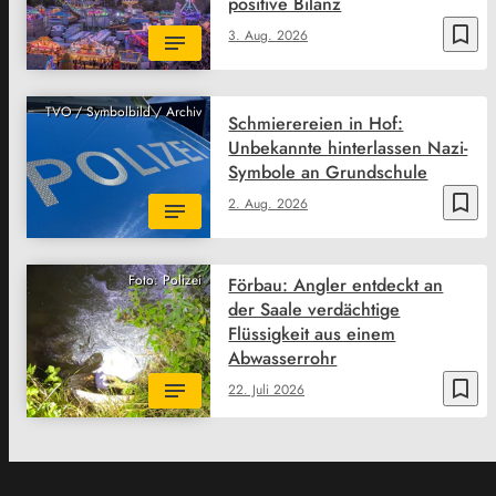
positive Bilanz
bookmark_border
3. Aug. 2026
TVO / Symbolbild / Archiv
Schmierereien in Hof:
Unbekannte hinterlassen Nazi-
Symbole an Grundschule
bookmark_border
2. Aug. 2026
Foto: Polizei
Förbau: Angler entdeckt an
der Saale verdächtige
Flüssigkeit aus einem
Abwasserrohr
bookmark_border
22. Juli 2026