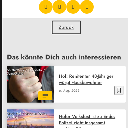
Zurück
Das könnte Dich auch interessieren
Shutterstock / Stockfoto /
Symbolbild
Hof: Renitenter 48-Jähriger
würgt Hausbewohner
bookmark_border
6. Aug. 2026
Stadt Hof / Stephan Weiss
Hofer Volksfest ist zu Ende:
(Archiv)
Polizei zieht insgesamt