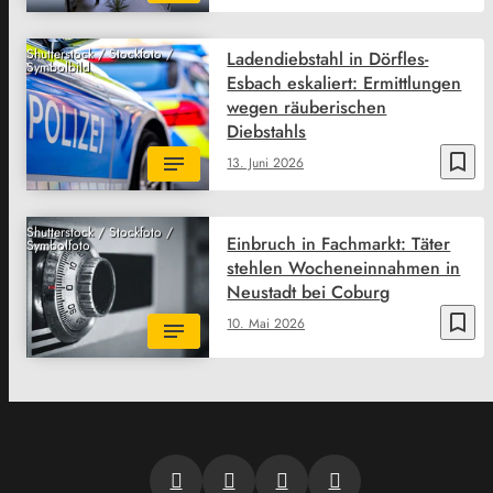
Shutterstock / Stockfoto /
Ladendiebstahl in Dörfles-
Symbolbild
Esbach eskaliert: Ermittlungen
wegen räuberischen
Diebstahls
bookmark_border
13. Juni 2026
Shutterstock / Stockfoto /
Einbruch in Fachmarkt: Täter
Symbolfoto
stehlen Wocheneinnahmen in
Neustadt bei Coburg
bookmark_border
10. Mai 2026