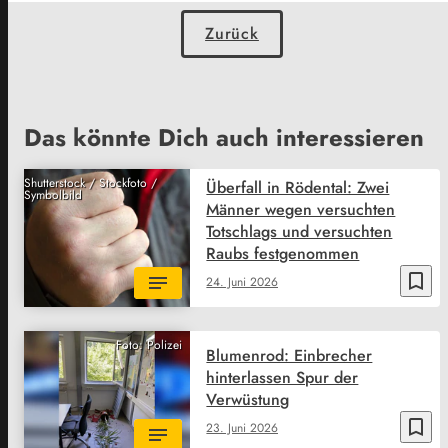
Zurück
Das könnte Dich auch interessieren
Shutterstock / Stockfoto /
Überfall in Rödental: Zwei
Symbolbild
Männer wegen versuchten
Totschlags und versuchten
Raubs festgenommen
bookmark_border
24. Juni 2026
Foto: Polizei
Blumenrod: Einbrecher
hinterlassen Spur der
Verwüstung
bookmark_border
23. Juni 2026