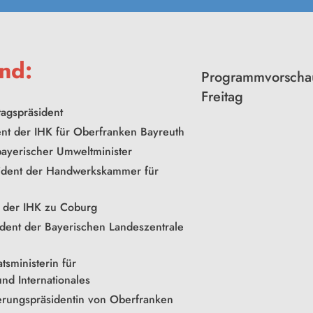
nd:
Programmvorscha
Freitag
tagspräsident
ent der IHK für Oberfranken Bayreuth
bayerischer Umweltminister
sident der Handwerkskammer für
t der IHK zu Coburg
ident der Bayerischen Landeszentrale
tsministerin für
nd Internationales
erungspräsidentin von Oberfranken