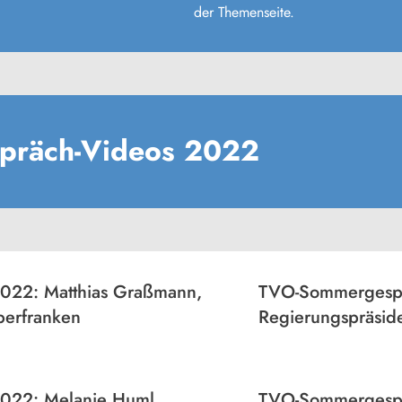
der Themenseite.
präch-Videos 2022
22: Matthias Graßmann,
TVO-Sommergespr
berfranken
Regierungspräsid
022: Melanie Huml,
TVO-Sommergespr