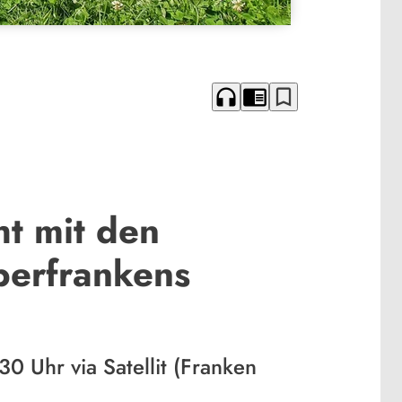
headphones
chrome_reader_mode
bookmark_border
t mit den
berfrankens
0 Uhr via Satellit (Franken