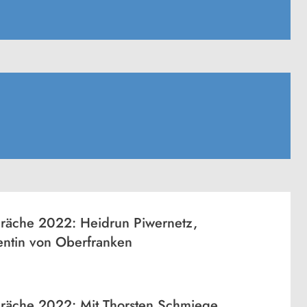
äche 2022: Heidrun Piwernetz,
entin von Oberfranken
äche 2022: Mit Thorsten Schmiege,