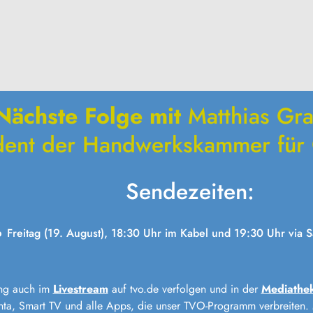
Nächste Folge mit
Matthias Gr
dent der Handwerkskammer für
Sendezeiten:
Freitag (19. August), 18:30 Uhr im Kabel und 19:30 Uhr via Sa
ung auch im
Livestream
auf tvo.de verfolgen und in der
Mediathek
ta, Smart TV und alle Apps, die unser TVO-Programm verbreiten. 