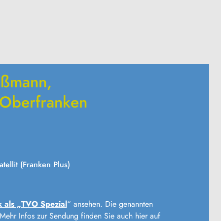
aßmann,
 Oberfranken
tellit (Franken Plus)
 als „TVO Spezial
“ ansehen. Die genannten
Mehr Infos zur Sendung finden Sie auch hier auf