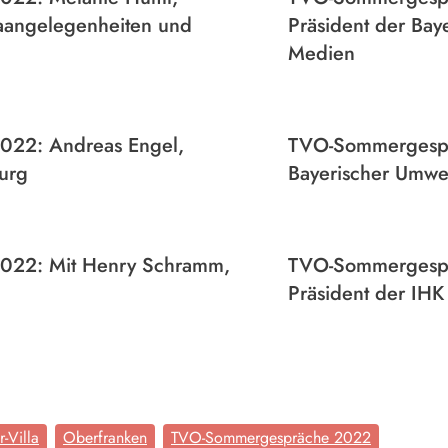
opaangelegenheiten und
Präsident der Bay
Medien
22: Andreas Engel,
TVO-Sommergesprä
urg
Bayerischer Umwel
022: Mit Henry Schramm,
TVO-Sommergespr
Präsident der IHK
-Villa
Oberfranken
TVO-Sommergespräche 2022