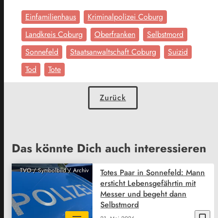
Einfamilienhaus
Kriminalpolizei Coburg
Landkreis Coburg
Oberfranken
Selbstmord
Sonnefeld
Staatsanwaltschaft Coburg
Suizid
Tod
Tote
Zurück
Das könnte Dich auch interessieren
TVO / Symbolbild / Archiv
Totes Paar in Sonnefeld: Mann
ersticht Lebensgefährtin mit
Messer und begeht dann
Selbstmord
bookmark_border