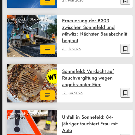
21. Mai 2026
Shutterstock / Stockfoto /
Erneuerung der B303
Symbolfoto
zwischen Sonnefeld und
Mitwitz: Nächster Bauabschnitt
beginnt
bookmark_border
6. Juli 2026
Sonnefeld: Verdacht auf
Rauchvergiftung wegen
angebrannter Eier
bookmark_border
17. Juni 2026
Shutterstock / Stockfoto /
Unfall in Sonnefeld: 84-
Symbolfoto
Jähriger touchiert Frau mit
Auto