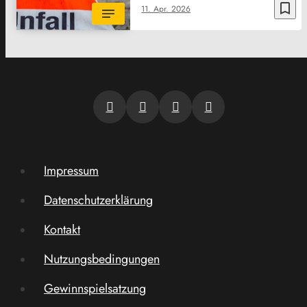
bookmark_border
11. Apr. 2026
Impressum
Datenschutzerklärung
Kontakt
Nutzungsbedingungen
Gewinnspielsatzung