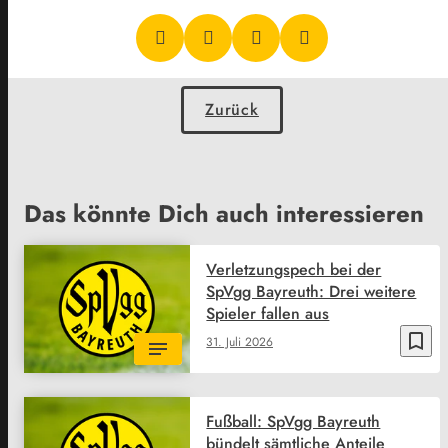
Zurück
Das könnte Dich auch interessieren
Verletzungspech bei der
SpVgg Bayreuth: Drei weitere
Spieler fallen aus
bookmark_border
31. Juli 2026
Fußball: SpVgg Bayreuth
bündelt sämtliche Anteile