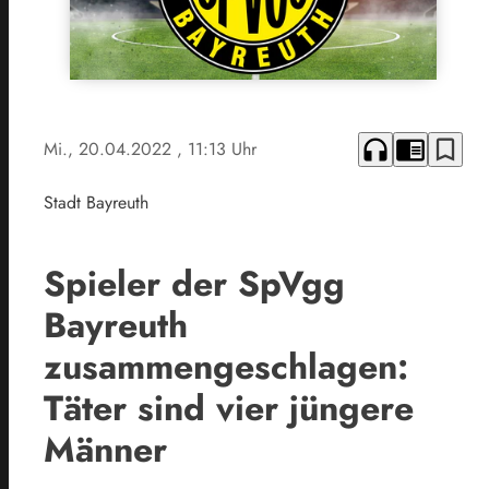
headphones
chrome_reader_mode
bookmark_border
Mi., 20.04.2022
, 11:13 Uhr
Stadt Bayreuth
Spieler der SpVgg
Bayreuth
zusammengeschlagen:
Täter sind vier jüngere
Männer