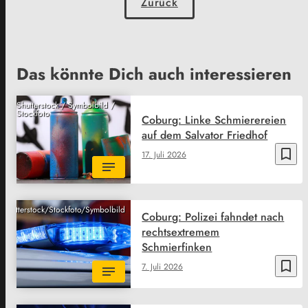
Zurück
Das könnte Dich auch interessieren
Shutterstock / Symbolbild /
Stockfoto
Coburg: Linke Schmierereien
auf dem Salvator Friedhof
bookmark_border
17. Juli 2026
Shutterstock/Stockfoto/Symbolbild
Coburg: Polizei fahndet nach
rechtsextremem
Schmierfinken
bookmark_border
7. Juli 2026