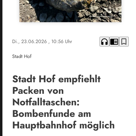
headphones
chrome_reader_mode
bookmark_border
Di., 23.06.2026
, 10:56 Uhr
Stadt Hof
Stadt Hof empfiehlt
Packen von
Notfalltaschen:
Bombenfunde am
Hauptbahnhof möglich