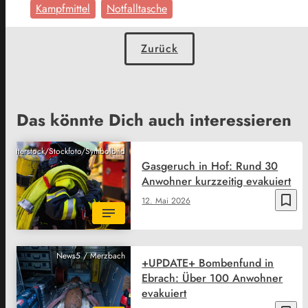
Kampfmittel
Notfalltasche
Zurück
Das könnte Dich auch interessieren
Shutterstock/Stockfoto/Symbolbild
Gasgeruch in Hof: Rund 30
Anwohner kurzzeitig evakuiert
bookmark_border
12. Mai 2026
News5 / Merzbach
+UPDATE+ Bombenfund in
Ebrach: Über 100 Anwohner
evakuiert