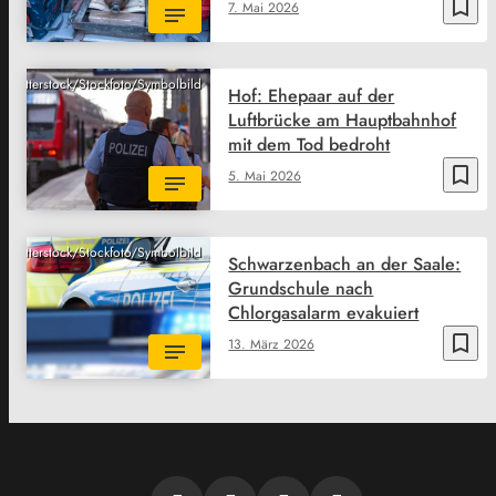
bookmark_border
7. Mai 2026
Shutterstock/Stockfoto/Symbolbild
Hof: Ehepaar auf der
Luftbrücke am Hauptbahnhof
mit dem Tod bedroht
bookmark_border
5. Mai 2026
Shutterstock/Stockfoto/Symbolbild
Schwarzenbach an der Saale:
Grundschule nach
Chlorgasalarm evakuiert
bookmark_border
13. März 2026