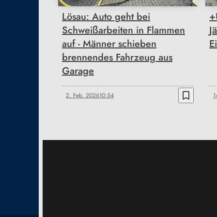
Lösau: Auto geht bei
+
Schweißarbeiten in Flammen
J
auf - Männer schieben
E
brennendes Fahrzeug aus
Garage
bookmark_border
2. Feb. 2026
10:54
1