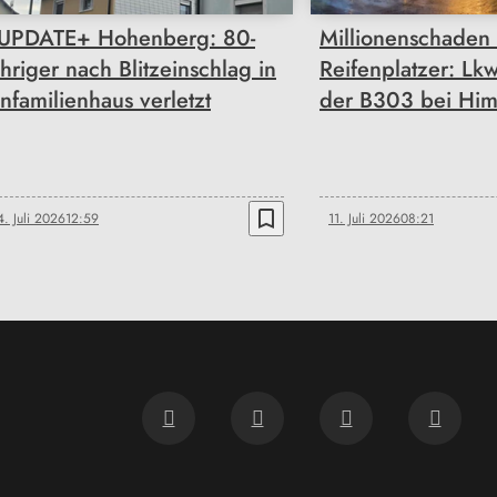
UPDATE+ Hohenberg: 80-
Millionenschaden
ähriger nach Blitzeinschlag in
Reifenplatzer: Lk
infamilienhaus verletzt
der B303 bei Hi
bookmark_border
4. Juli 2026
12:59
11. Juli 2026
08:21