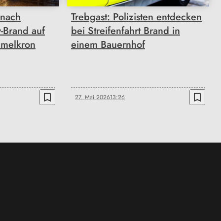
 nach
Trebgast: Polizisten entdecken
w-Brand auf
bei Streifenfahrt Brand in
mmelkron
einem Bauernhof
bookmark_border
bookmark_border
27. Mai 2026
13:26