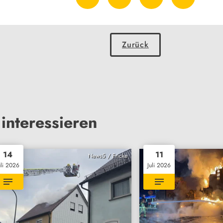
Zurück
interessieren
14
11
News5 / Fricke
uli 2026
Juli 2026