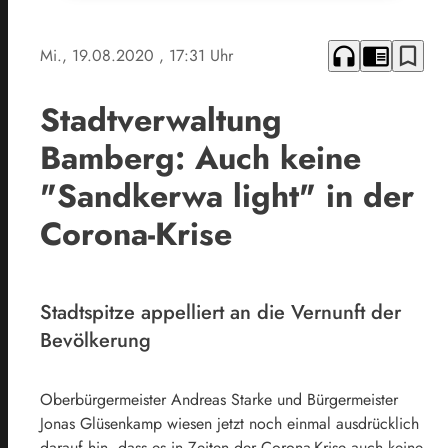
headphones
chrome_reader_mode
bookmark_border
Mi., 19.08.2020
, 17:31 Uhr
Stadtverwaltung
Bamberg: Auch keine
"Sandkerwa light" in der
Corona-Krise
Stadtspitze appelliert an die Vernunft der
Bevölkerung
Oberbürgermeister Andreas Starke und Bürgermeister
Jonas Glüsenkamp wiesen jetzt noch einmal ausdrücklich
darauf hin, dass es in Zeiten der Corona-Krise auch keine