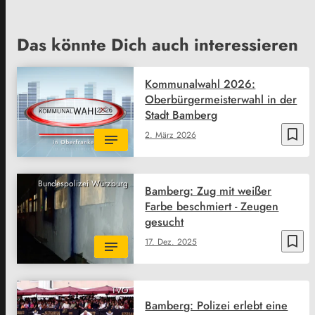
Das könnte Dich auch interessieren
Kommunalwahl 2026:
Oberbürgermeisterwahl in der
Stadt Bamberg
bookmark_border
2. März 2026
Bundespolizei Würzburg
Bamberg: Zug mit weißer
Farbe beschmiert - Zeugen
gesucht
bookmark_border
17. Dez. 2025
TVO
Bamberg: Polizei erlebt eine