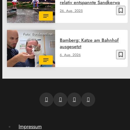
relativ entspannte Sandkerwa
bookmark_border
26. Aug. 2025
Foto: Bundespolizei
Bamberg: Katze am Bahnhof
ausgesetzt
bookmark_border
6. Aug. 2026
Impressum