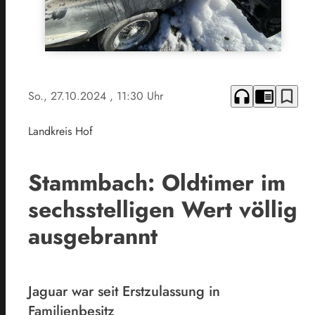
headphones
chrome_reader_mode
bookmark_border
So., 27.10.2024
, 11:30 Uhr
Landkreis Hof
Stammbach: Oldtimer im
sechsstelligen Wert völlig
ausgebrannt
Jaguar war seit Erstzulassung in
Familienbesitz