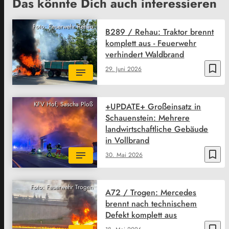
Das könnte Dich auch interessieren
Foto: Feuerwehr Rehau
B289 / Rehau: Traktor brennt
komplett aus - Feuerwehr
verhindert Waldbrand
bookmark_border
29. Juni 2026
KFV Hof, Sascha Ploß
+UPDATE+ Großeinsatz in
Schauenstein: Mehrere
landwirtschaftliche Gebäude
in Vollbrand
bookmark_border
30. Mai 2026
Foto: Feuerwehr Trogen
A72 / Trogen: Mercedes
brennt nach technischem
Defekt komplett aus
bookmark_border