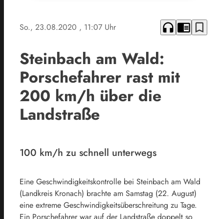
headphones
chrome_reader_mode
bookmark_border
So., 23.08.2020
, 11:07 Uhr
Steinbach am Wald:
Porschefahrer rast mit
200 km/h über die
Landstraße
100 km/h zu schnell unterwegs
Eine Geschwindigkeitskontrolle bei Steinbach am Wald
(Landkreis Kronach) brachte am Samstag (22. August)
eine extreme Geschwindigkeitsüberschreitung zu Tage.
Ein Porschefahrer war auf der Landstraße doppelt so