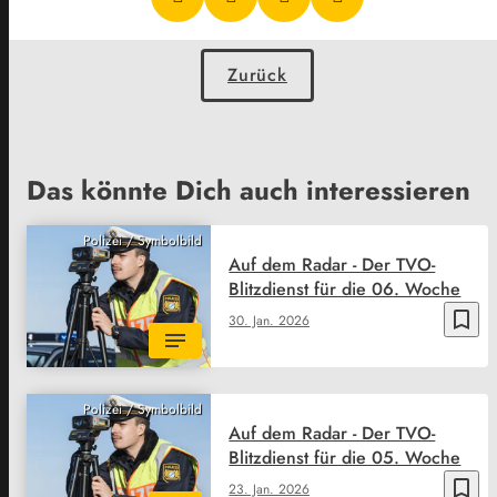
Zurück
Das könnte Dich auch interessieren
Polizei / Symbolbild
Auf dem Radar - Der TVO-
Blitzdienst für die 06. Woche
bookmark_border
30. Jan. 2026
Polizei / Symbolbild
Auf dem Radar - Der TVO-
Blitzdienst für die 05. Woche
bookmark_border
23. Jan. 2026