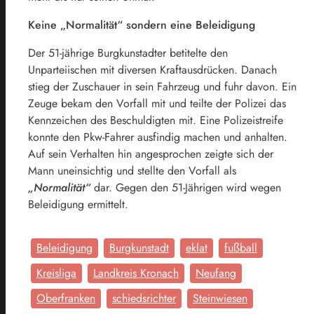
Keine „Normalität“ sondern eine Beleidigung
Der 51-jährige Burgkunstadter betitelte den
Unparteiischen mit diversen Kraftausdrücken. Danach
stieg der Zuschauer in sein Fahrzeug und fuhr davon. Ein
Zeuge bekam den Vorfall mit und teilte der Polizei das
Kennzeichen des Beschuldigten mit. Eine Polizeistreife
konnte den Pkw-Fahrer ausfindig machen und anhalten.
Auf sein Verhalten hin angesprochen zeigte sich der
Mann uneinsichtig und stellte den Vorfall als
„Normalität“
dar. Gegen den 51-Jährigen wird wegen
Beleidigung ermittelt.
Beleidigung
Burgkunstadt
eklat
fußball
Kreisliga
Landkreis Kronach
Neufang
Oberfranken
schiedsrichter
Steinwiesen