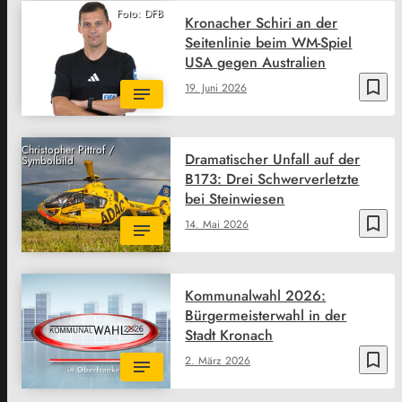
Foto: DFB
Kronacher Schiri an der
Seitenlinie beim WM-Spiel
USA gegen Australien
bookmark_border
19. Juni 2026
Christopher Pittrof /
Dramatischer Unfall auf der
Symbolbild
B173: Drei Schwerverletzte
bei Steinwiesen
bookmark_border
14. Mai 2026
Kommunalwahl 2026:
Bürgermeisterwahl in der
Stadt Kronach
bookmark_border
2. März 2026