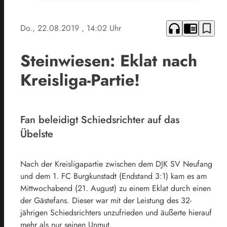
headphones
chrome_reader_mode
bookmark_border
Do., 22.08.2019
, 14:02 Uhr
Steinwiesen: Eklat nach
Kreisliga-Partie!
Fan beleidigt Schiedsrichter auf das
Übelste
Nach der Kreisligapartie zwischen dem DJK SV Neufang
und dem 1. FC Burgkunstadt (Endstand 3:1) kam es am
Mittwochabend (21. August) zu einem Eklat durch einen
der Gästefans. Dieser war mit der Leistung des 32-
jährigen Schiedsrichters unzufrieden und äußerte hierauf
mehr als nur seinen Unmut.