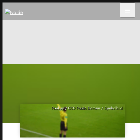
menu
Pixabay / CC0 Public Domain / Symbolbild