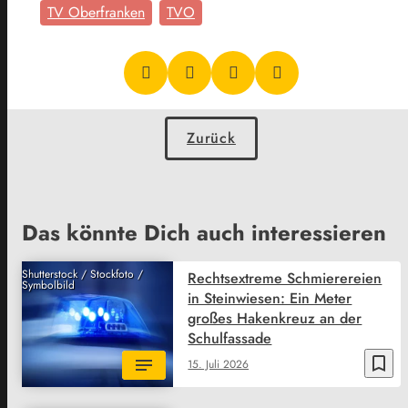
TV Oberfranken
TVO
Zurück
Das könnte Dich auch interessieren
Shutterstock / Stockfoto /
Rechtsextreme Schmierereien
Symbolbild
in Steinwiesen: Ein Meter
großes Hakenkreuz an der
Schulfassade
bookmark_border
15. Juli 2026