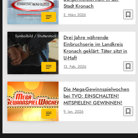
Stadt Kronach
bookmark_border
2. März 2026
Symbolbild / Shutterstock
Drei Jahre währende
Einbruchserie im Landkreis
Kronach geklärt: Täter sitzt in
U-Haft
bookmark_border
13. Feb. 2026
Die Mega-Gewinnspielwochen
bei TVO: EINSCHALTEN!
MITSPIELEN! GEWINNEN!
bookmark_border
9. Jan. 2026