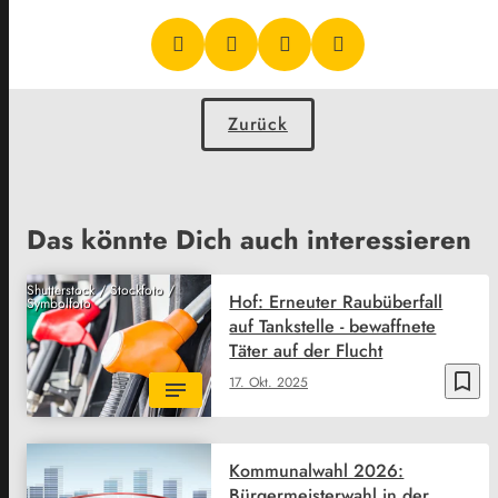
Zurück
Das könnte Dich auch interessieren
Shutterstock / Stockfoto /
Hof: Erneuter Raubüberfall
Symbolfoto
auf Tankstelle - bewaffnete
Täter auf der Flucht
bookmark_border
17. Okt. 2025
Kommunalwahl 2026:
Bürgermeisterwahl in der