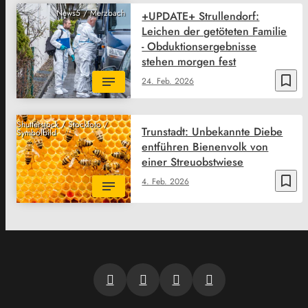
News5 / Merzbach
+UPDATE+ Strullendorf:
Leichen der getöteten Familie
- Obduktionsergebnisse
stehen morgen fest
bookmark_border
24. Feb. 2026
Shutterstock / Stockfoto /
Trunstadt: Unbekannte Diebe
Symbolbild
entführen Bienenvolk von
einer Streuobstwiese
bookmark_border
4. Feb. 2026