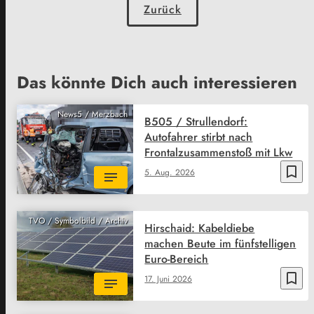
Zurück
Das könnte Dich auch interessieren
News5 / Merzbach
B505 / Strullendorf:
Autofahrer stirbt nach
Frontalzusammenstoß mit Lkw
bookmark_border
5. Aug. 2026
TVO / Symbolbild / Archiv
Hirschaid: Kabeldiebe
machen Beute im fünfstelligen
Euro-Bereich
bookmark_border
17. Juni 2026