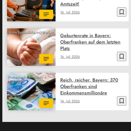
Amtszeit!
bookmark_border
16. Juli 2026
ck/Stockfoto/Symbolbild/M21Perfect
Geburtenrate in Bayern:
Oberfranken auf dem letzten
Platz
bookmark_border
16. Juli 2026
Shutterstock / Stockfoto /
Reich, reicher, Bayern: 370
Symbolbild
Oberfranken sind
Einkommensmillionäre
bookmark_border
14. Juli 2026