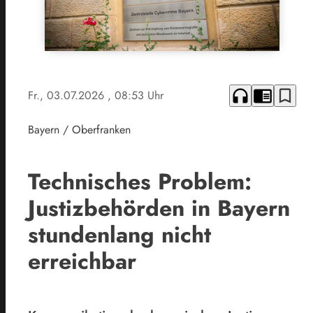
headphones
chrome_reader_mode
bookmark_border
Fr., 03.07.2026
, 08:53 Uhr
Bayern / Oberfranken
Technisches Problem:
Justizbehörden in Bayern
stundenlang nicht
erreichbar