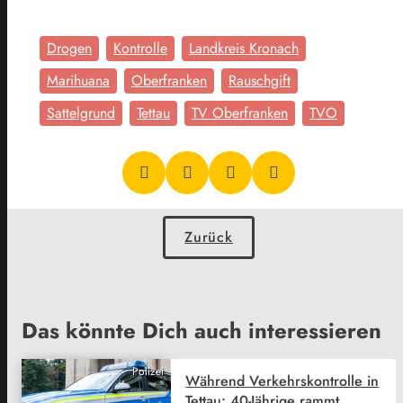
Drogen
Kontrolle
Landkreis Kronach
Marihuana
Oberfranken
Rauschgift
Sattelgrund
Tettau
TV Oberfranken
TVO
Zurück
Das könnte Dich auch interessieren
Polizei
Während Verkehrskontrolle in
Tettau: 40-Jährige rammt