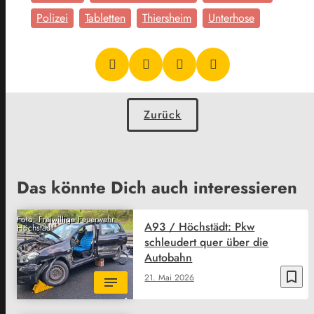
Polizei
Tabletten
Thiersheim
Unterhose
Zurück
Das könnte Dich auch interessieren
Foto: Freiwillige Feuerwehr
A93 / Höchstädt: Pkw
Höchstädt
schleudert quer über die
Autobahn
bookmark_border
21. Mai 2026