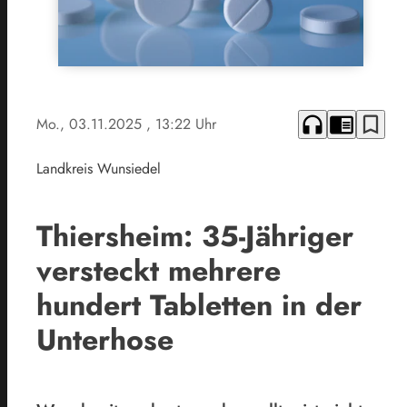
headphones
chrome_reader_mode
bookmark_border
Mo., 03.11.2025
, 13:22 Uhr
Landkreis Wunsiedel
Thiersheim: 35-Jähriger
versteckt mehrere
hundert Tabletten in der
Unterhose