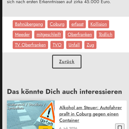
sich nach ersten Erkenntnissen auf zirka 45.000 Euro.
Bahnübergang
Coburg
erfasst
Kollision
Meeder
mitgeschleift
Oberfranken
Tödlich
TV Oberfranken
TVO
Unfall
Zug
Zurück
Das könnte Dich auch interessieren
Shutterstock / Stockfoto /
Alkohol am Steuer: Autofahrer
Symbolfoto
prallt in Coburg gegen einen
Container
bookmark_border
6. Juli 2026