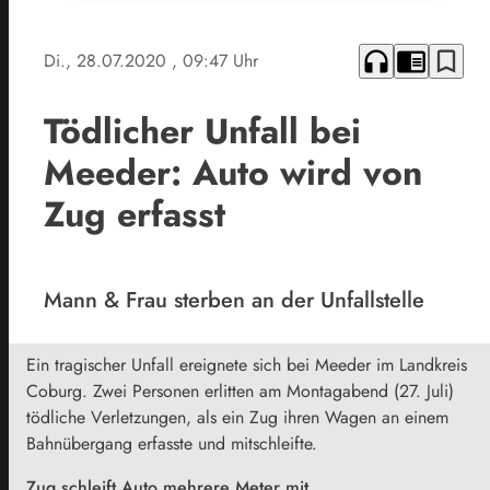
headphones
chrome_reader_mode
bookmark_border
Di., 28.07.2020
, 09:47 Uhr
Tödlicher Unfall bei
Meeder: Auto wird von
Zug erfasst
Mann & Frau sterben an der Unfallstelle
Ein tragischer Unfall ereignete sich bei Meeder im Landkreis
Coburg. Zwei Personen erlitten am Montagabend (27. Juli)
tödliche Verletzungen, als ein Zug ihren Wagen an einem
Bahnübergang erfasste und mitschleifte.
Zug schleift Auto mehrere Meter mit