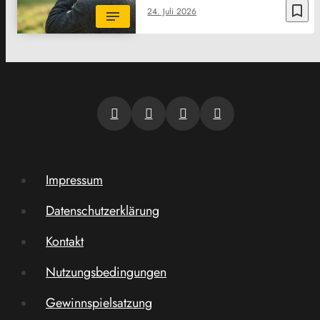
bookmark_border
24. Juli 2026
Impressum
Datenschutzerklärung
Kontakt
Nutzungsbedingungen
Gewinnspielsatzung