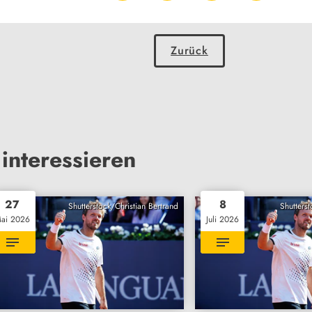
Zurück
interessieren
27
8
Shutterstock/Christian Bertrand
Shutterst
ai 2026
Juli 2026