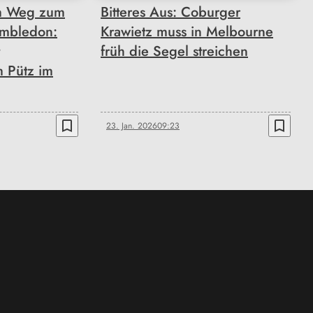
m Weg zum
Bitteres Aus: Coburger
imbledon:
Krawietz muss in Melbourne
früh die Segel streichen
m Pütz im
bookmark_border
bookmark_border
23. Jan. 2026
09:23