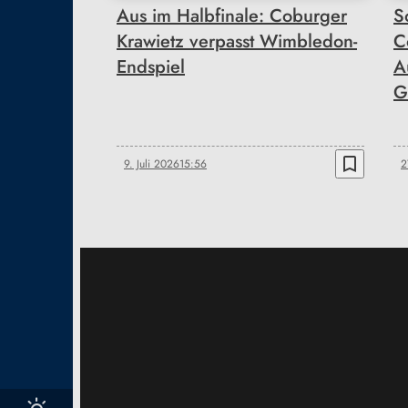
Aus im Halbfinale: Coburger
S
Krawietz verpasst Wimbledon-
C
Endspiel
A
G
bookmark_border
9. Juli 2026
15:56
2