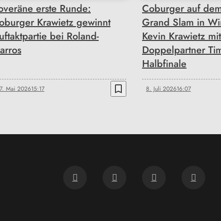
overäne erste Runde:
Coburger auf de
oburger Krawietz gewinnt
Grand Slam in W
uftaktpartie bei Roland-
Kevin Krawietz mit
arros
Doppelpartner Ti
Halbfinale
bookmark_border
7. Mai 2026
15:17
8. Juli 2026
16:07