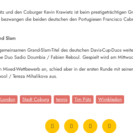
tz und den Coburger Kevin Krawietz ist beim prestigeträchtigen G
 bezwangen die beiden deutschen den Portugiesen Francisco Cabra
nd Slam
gemeinsamen Grand-Slam-Titel des deutschen Davis-Cup-Duos weiter 
che Duo Sadio Doumbia / Fabien Reboul. Gespielt wird am Mittwo
m Mixed-Wettbewerb an, schied aber in der ersten Runde mit seine
ool / Tereza Mihalikova aus.
London
Stadt Coburg
tennis
Tim Pütz
Wimbledon