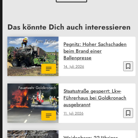
Das könnte Dich auch interessieren
Foto: Polizei
Pegnitz: Hoher Sachschaden
beim Brand einer
Ballenpresse
bookmark_border
14. Juli 2026
Feuerwehr Goldkronach
Staatsstraße gesperrt: Lkw-
Führerhaus bei Goldkronach
ausgebrannt
bookmark_border
11. Juli 2026
Shutterstock / Stockfoto /
Weidenberg: 22-Jähriger