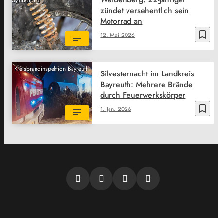
Symbolbild
zündet versehentlich sein
Motorrad an
bookmark_border
12. Mai 2026
Kreisbrandinspektion Bayreuth
Silvesternacht im Landkreis
Bayreuth: Mehrere Brände
durch Feuerwerkskörper
bookmark_border
1. Jan. 2026