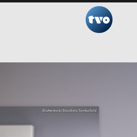
Shutterstock/Stockfoto/Symbolbild