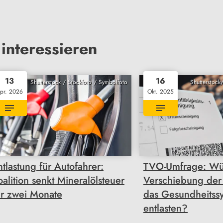
interessieren
13
16
Shutterstock / Stockfoto / Symbolfoto
Shutterstock
pr. 2026
Okt. 2025
ntlastung für Autofahrer:
TVO-Umfrage: Wü
oalition senkt Mineralölsteuer
Verschiebung der A
ür zwei Monate
das Gesundheitss
entlasten?