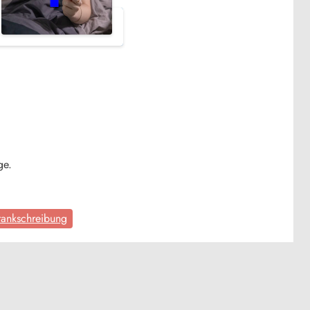
age.
rankschreibung