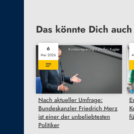
Das könnte Dich auch 
6
Bundesregierung / Steffen Kugler
Mai 2026
A
Nach aktueller Umfrage:
E
Bundeskanzler Friedrich Merz
K
ist einer der unbeliebtesten
f
Politiker