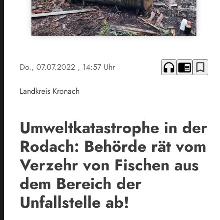
headphones
chrome_reader_mode
bookmark_border
Do., 07.07.2022
, 14:57 Uhr
Landkreis Kronach
Umweltkatastrophe in der
Rodach: Behörde rät vom
Verzehr von Fischen aus
dem Bereich der
Unfallstelle ab!