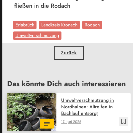
fließen in die Rodach
Erlabrück
Landkreis Kronach
Rodach
Umweltverschmutzung
Zurück
Das könnte Dich auch interessieren
Foto: Polizei
Umweltverschmutzung in
Nordhalben: Altreifen in
Bachlauf entsorgt
bookmark_border
17. Juni 2026