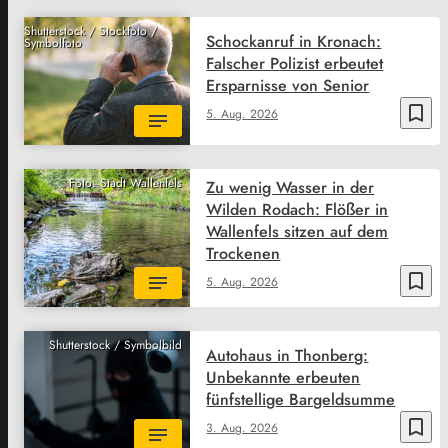
Shutterstock / Stockfoto /
Schockanruf in Kronach:
Symbolfoto
Falscher Polizist erbeutet
Ersparnisse von Senior
bookmark_border
5. Aug. 2026
Foto: Stadt Wallenfels
Zu wenig Wasser in der
Wilden Rodach: Flößer in
Wallenfels sitzen auf dem
Trockenen
bookmark_border
5. Aug. 2026
Shutterstock / Symbolbild
Autohaus in Thonberg:
Unbekannte erbeuten
fünfstellige Bargeldsumme
bookmark_border
3. Aug. 2026