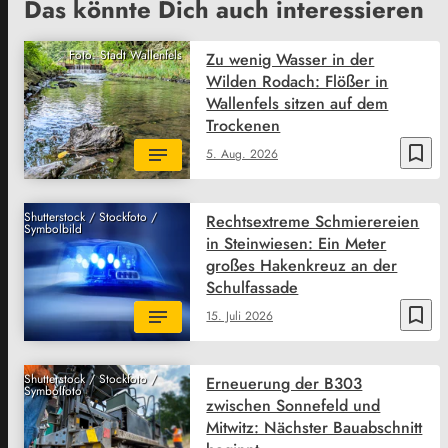
Das könnte Dich auch interessieren
Foto: Stadt Wallenfels
Zu wenig Wasser in der
Wilden Rodach: Flößer in
Wallenfels sitzen auf dem
Trockenen
bookmark_border
5. Aug. 2026
Shutterstock / Stockfoto /
Rechtsextreme Schmierereien
Symbolbild
in Steinwiesen: Ein Meter
großes Hakenkreuz an der
Schulfassade
bookmark_border
15. Juli 2026
Shutterstock / Stockfoto /
Erneuerung der B303
Symbolfoto
zwischen Sonnefeld und
Mitwitz: Nächster Bauabschnitt