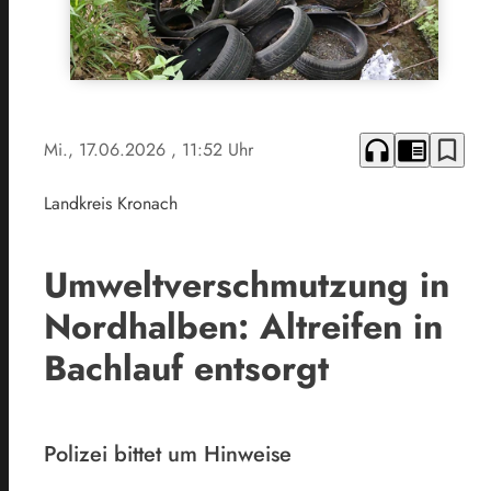
headphones
chrome_reader_mode
bookmark_border
Mi., 17.06.2026
, 11:52 Uhr
Landkreis Kronach
Umweltverschmutzung in
Nordhalben: Altreifen in
Bachlauf entsorgt
Polizei bittet um Hinweise