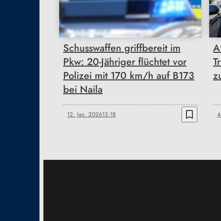
Schusswaffen griffbereit im
A
Pkw: 20-Jähriger flüchtet vor
T
Polizei mit 170 km/h auf B173
z
bei Naila
bookmark_border
12. Jan. 2026
13:18
4