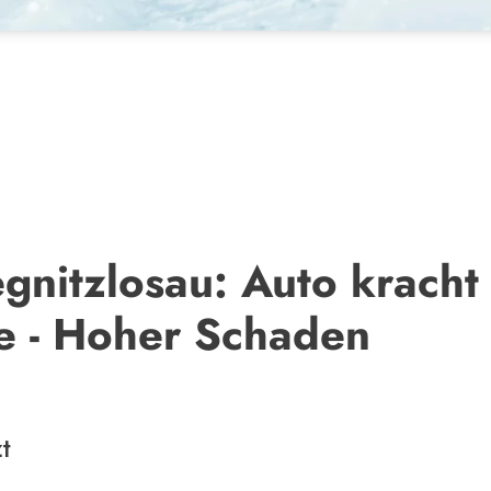
egnitzlosau: Auto krach
e - Hoher Schaden
t