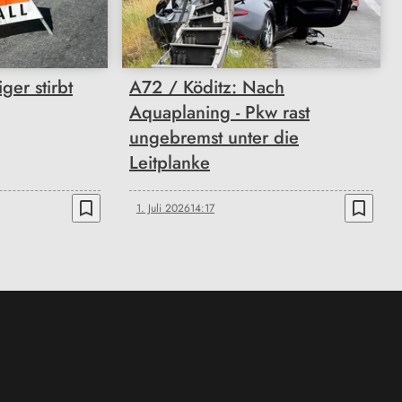
ger stirbt
A72 / Köditz: Nach
Aquaplaning - Pkw rast
ungebremst unter die
Leitplanke
bookmark_border
bookmark_border
1. Juli 2026
14:17