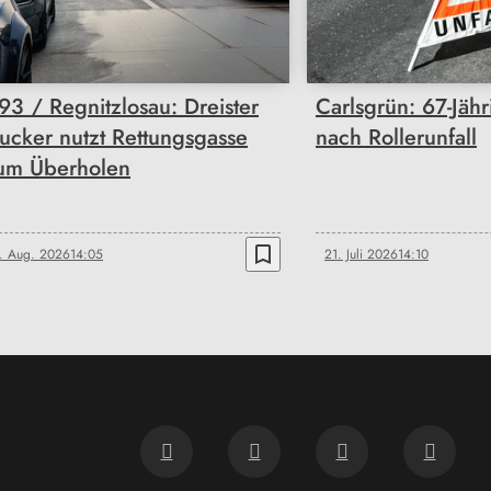
93 / Regnitzlosau: Dreister
Carlsgrün: 67-Jähri
rucker nutzt Rettungsgasse
nach Rollerunfall
um Überholen
bookmark_border
. Aug. 2026
14:05
21. Juli 2026
14:10