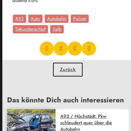
Tausend Euro.
A93
Auto
Autobahn
Polizei
Sekundenschlaf
Selb
Zurück
Das könnte Dich auch interessieren
Foto: Freiwillige Feuerwehr
A93 / Höchstädt: Pkw
Höchstädt
schleudert quer über die
Autobahn