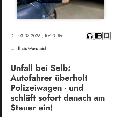
headphones
chrome_reader_mode
bookmark_border
Di., 03.03.2026
, 10:20 Uhr
Landkreis Wunsiedel
Unfall bei Selb:
Autofahrer überholt
Polizeiwagen - und
schläft sofort danach am
Steuer ein!