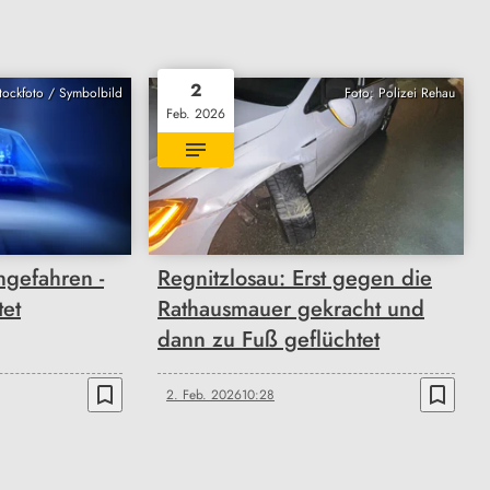
2
Stockfoto / Symbolbild
Foto: Polizei Rehau
Feb. 2026
ngefahren -
Regnitzlosau: Erst gegen die
tet
Rathausmauer gekracht und
dann zu Fuß geflüchtet
bookmark_border
bookmark_border
2. Feb. 2026
10:28