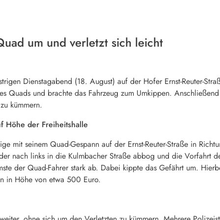
 Quad um und verletzt sich leicht
strigen Dienstagabend (18. August) auf der Hofer Ernst-Reuter-Stra
es Quads und brachte das Fahrzeug zum Umkippen. Anschließend en
r zu kümmern.
uf Höhe der Freiheitshalle
rige mit seinem Quad-Gespann auf der Ernst-Reuter-Straße in Richt
der nach links in die Kulmbacher Straße abbog und die Vorfahrt de
emste der Quad-Fahrer stark ab. Dabei kippte das Gefährt um. Hierbe
n in Höhe von etwa 500 Euro.
weiter, ohne sich um den Verletzten zu kümmern. Mehrere Polizeis