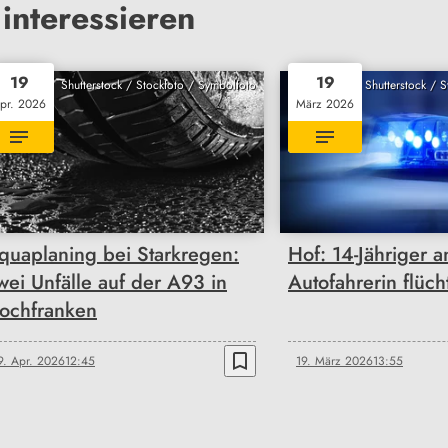
interessieren
19
19
Shutterstock / Stockfoto / Symbolfoto
Shutterstock / 
pr. 2026
März 2026
quaplaning bei Starkregen:
Hof: 14-Jähriger a
wei Unfälle auf der A93 in
Autofahrerin flüch
ochfranken
bookmark_border
9. Apr. 2026
12:45
19. März 2026
13:55