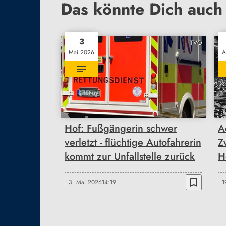
Das könnte Dich auch 
3
TVO
Mai 2026
A
Hof: Fußgängerin schwer
A
verletzt - flüchtige Autofahrerin
Z
kommt zur Unfallstelle zurück
H
bookmark_border
3. Mai 2026
14:19
1