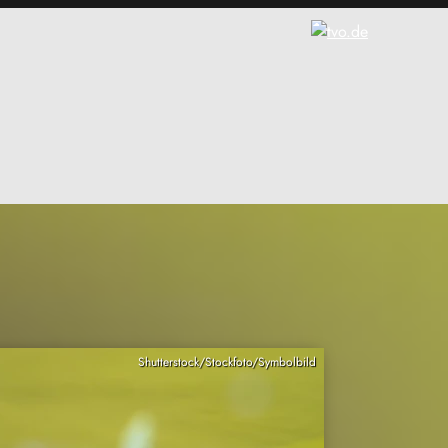
Shutterstock/Stockfoto/Symbolbild