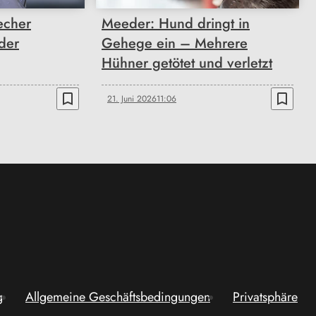
echer
Meeder: Hund dringt in
 der
Gehege ein – Mehrere
Hühner getötet und verletzt
bookmark_border
bookmark_border
21. Juni 2026
11:06
g
Allgemeine Geschäftsbedingungen
Privatsphäre