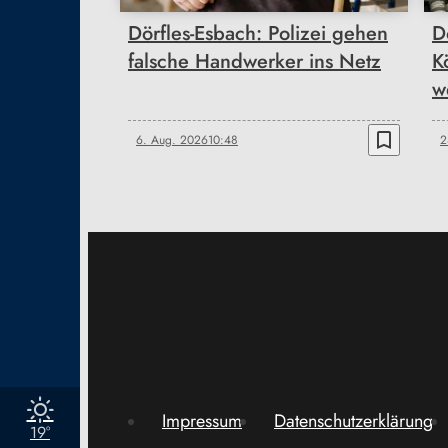
Dörfles-Esbach: Polizei gehen
D
falsche Handwerker ins Netz
K
w
bookmark_border
6. Aug. 2026
10:48
2
Impressum
Datenschutzerklärung
19°