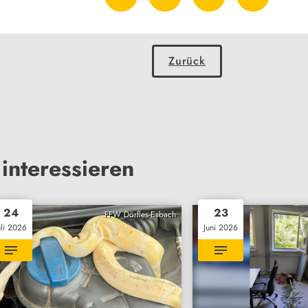
Zurück
interessieren
24
23
FFW Dörfles-Esbach
uli 2026
Juni 2026