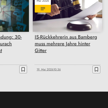
Mai 2026
hndung: 30-
IS-Rückkehrerin aus Bamberg
aurach
muss mehrere Jahre hinter
t
Gitter
bookmark_border
bookmark_border
19. Mai 2026
10:36