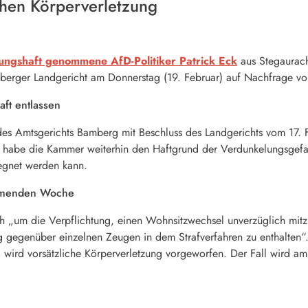
chen Körperverletzung
ungshaft genommene AfD-Politiker Patrick Eck
aus Stegaurach
amberger Landgericht am Donnerstag (19. Februar) auf Nachfrage v
aft entlassen
des Amtsgerichts Bamberg mit Beschluss des Landgerichts vom 17. 
r habe die Kammer weiterhin den Haftgrund der Verdunkelungsgefah
egnet werden kann.
ommenden Woche
h „um die Verpflichtung, einen Wohnsitzwechsel unverzüglich mitz
 gegenüber einzelnen Zeugen in dem Strafverfahren zu enthalten“
, wird vorsätzliche Körperverletzung vorgeworfen. Der Fall wird a