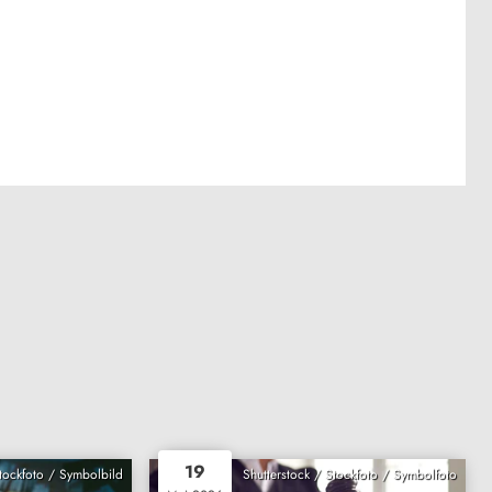
19
Stockfoto / Symbolbild
Shutterstock / Stockfoto / Symbolfoto