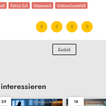
haft
Patrick Eck
Stegaurach
Untersuchungshaft
Zurück
interessieren
29
18
Shutterstock/Stockfoto
Shutterstock / 