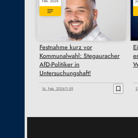
Feb. 2026
J
Festnahme kurz vor
E
Kommunalwahl: Stegauracher
e
AfD-Politiker in
W
Untersuchungshaft!
bookmark_border
16. Feb. 2026
11:59
2