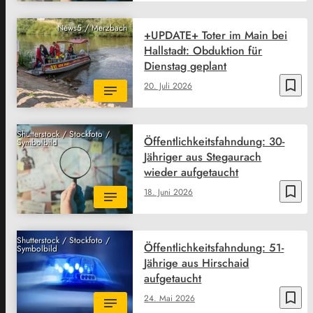
News5 / Merzbach
+UPDATE+ Toter im Main bei
Hallstadt: Obduktion für
Dienstag geplant
bookmark_border
20. Juli 2026
Shutterstock / Stockfoto /
Öffentlichkeitsfahndung: 30-
Symbolbild
Jähriger aus Stegaurach
wieder aufgetaucht
bookmark_border
18. Juni 2026
Shutterstock / Stockfoto /
Öffentlichkeitsfahndung: 51-
Symbolbild
Jährige aus Hirschaid
aufgetaucht
bookmark_border
24. Mai 2026