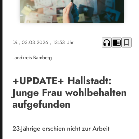
headphones
chrome_reader_mode
bookmark_border
Di., 03.03.2026
, 13:53 Uhr
Landkreis Bamberg
+UPDATE+ Hallstadt:
Junge Frau wohlbehalten
aufgefunden
23-Jährige erschien nicht zur Arbeit