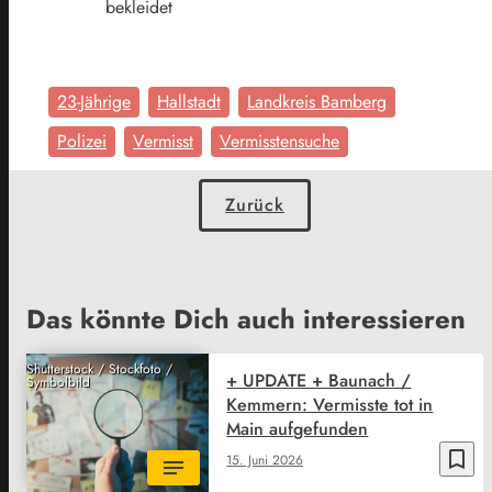
bekleidet
23-Jährige
Hallstadt
Landkreis Bamberg
Polizei
Vermisst
Vermisstensuche
Zurück
Das könnte Dich auch interessieren
Shutterstock / Stockfoto /
+ UPDATE + Baunach /
Symbolbild
Kemmern: Vermisste tot in
Main aufgefunden
bookmark_border
15. Juni 2026