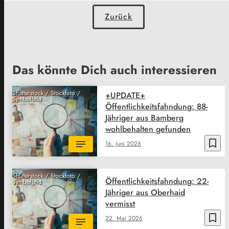
Zurück
Das könnte Dich auch interessieren
Shutterstock / Stockfoto /
+UPDATE+
Symbolbild
Öffentlichkeitsfahndung: 88-
Jähriger aus Bamberg
wohlbehalten gefunden
bookmark_border
16. Juni 2026
Shutterstock / Stockfoto /
Öffentlichkeitsfahndung: 22-
Symbolbild
Jähriger aus Oberhaid
vermisst
bookmark_border
22. Mai 2026