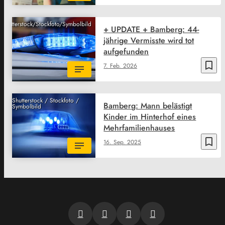
Shutterstock/Stockfoto/Symbolbild
+ UPDATE + Bamberg: 44-
jährige Vermisste wird tot
aufgefunden
bookmark_border
7. Feb. 2026
Shutterstock / Stockfoto /
Bamberg: Mann belästigt
Symbolbild
Kinder im Hinterhof eines
Mehrfamilienhauses
bookmark_border
16. Sep. 2025