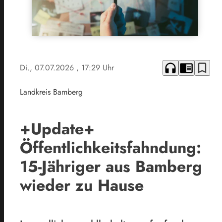
headphones
chrome_reader_mode
bookmark_border
Di., 07.07.2026
, 17:29 Uhr
Landkreis Bamberg
+Update+
Öffentlichkeitsfahndung:
15-Jähriger aus Bamberg
wieder zu Hause