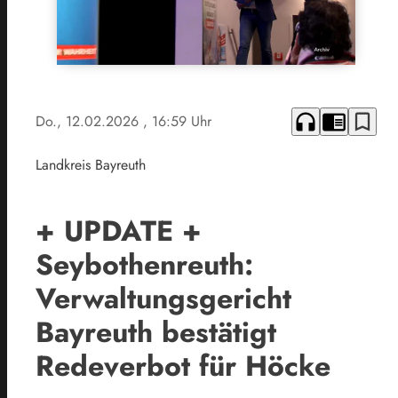
headphones
chrome_reader_mode
bookmark_border
Do., 12.02.2026
, 16:59 Uhr
Landkreis Bayreuth
+ UPDATE +
Seybothenreuth:
Verwaltungsgericht
Bayreuth bestätigt
Redeverbot für Höcke