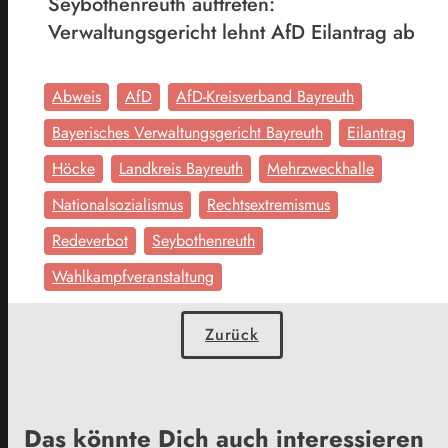
Seybothenreuth auftreten:
Verwaltungsgericht lehnt AfD Eilantrag ab
Abweis
AfD
AfD-Kreisverband Bayreuth
Bayerisches Verwaltungsgericht Bayreuth
Eilantrag
Höcke
Landkreis Bayreuth
Mehrzweckhalle
Nationalsozialismus
Rechtsextremismus
Redeverbot
Seybothenreuth
Wahlkampfveranstaltung
Zurück
Das könnte Dich auch interessieren