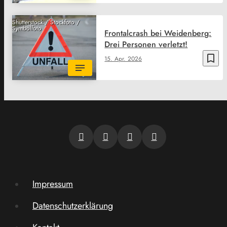
Shutterstock / Stockfoto /
Symbolfoto
Frontalcrash bei Weidenberg:
Drei Personen verletzt!
bookmark_border
15. Apr. 2026
Impressum
Datenschutzerklärung