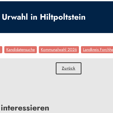
Urwahl in Hiltpoltstein
n
Kandidatensuche
Kommunalwahl 2026
Landkreis Forchh
Zurück
interessieren