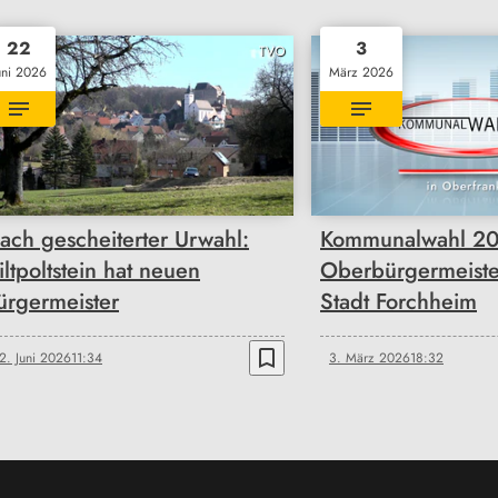
22
3
TVO
uni 2026
März 2026
ach gescheiterter Urwahl:
Kommunalwahl 20
iltpoltstein hat neuen
Oberbürgermeiste
ürgermeister
Stadt Forchheim
bookmark_border
2. Juni 2026
11:34
3. März 2026
18:32