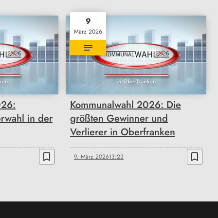
9
März 2026
26:
Kommunalwahl 2026: Die
rwahl in der
größten Gewinner und
Verlierer in Oberfranken
bookmark_border
bookmark_border
9. März 2026
13:23