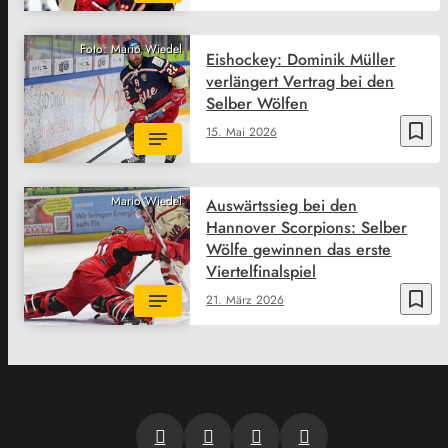
Foto: Mario Wiedel
Eishockey: Dominik Müller
verlängert Vertrag bei den
Selber Wölfen
bookmark_border
15. Mai 2026
Mario Wiedel
Auswärtssieg bei den
Hannover Scorpions: Selber
Wölfe gewinnen das erste
Viertelfinalspiel
bookmark_border
21. März 2026