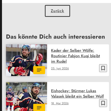
Zurück
Das könnte Dich auch interessieren
Foto: Mario Wiedel
Kader der Selber Wölfe:
Routinier Fabjon Kuqi bleibt
im Rudel
bookmark_border
25. Juni 2026
Foto: Mario Wiedel
Eishockey: Stürmer Lukas
Valasek bleibt ein Selber Wolf
bookmark_border
18. Mai 2026