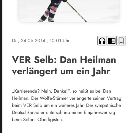
headphones
chrome_reader_mode
bookmark_border
Di., 24.06.2014
, 10:01 Uhr
VER Selb: Dan Heilman
verlängert um ein Jahr
„Karrierende? Nein, Danke!“, so heißt es bei Dan
Heilman. Der Wölfe-Stürmer verlängerte seinen Vertrag
beim VER Selb um ein weiteres Jahr. Der sympathische
Deutschkanadier unterschrieb einen Einjahresvertrag
beim Selber Oberligisten.