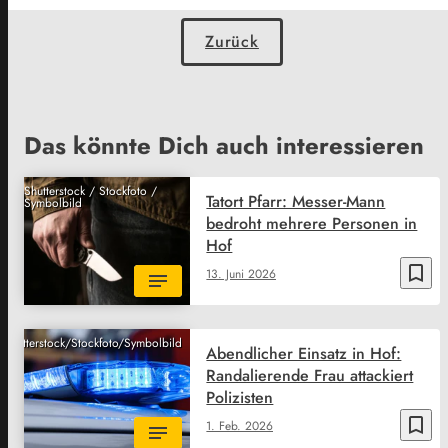
Zurück
Das könnte Dich auch interessieren
Shutterstock / Stockfoto /
Tatort Pfarr: Messer-Mann
Symbolbild
bedroht mehrere Personen in
Hof
bookmark_border
13. Juni 2026
Shutterstock/Stockfoto/Symbolbild
Abendlicher Einsatz in Hof:
Randalierende Frau attackiert
Polizisten
bookmark_border
1. Feb. 2026