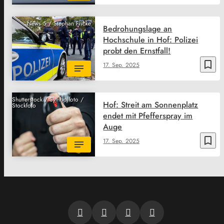
News 5 / Stephan Fricke
Bedrohungslage an
Hochschule in Hof: Polizei
probt den Ernstfall!
bookmark_border
17. Sep. 2025
Shutterstock / Symbolfoto /
Hof: Streit am Sonnenplatz
Stockfoto
endet mit Pfefferspray im
Auge
bookmark_border
17. Sep. 2025