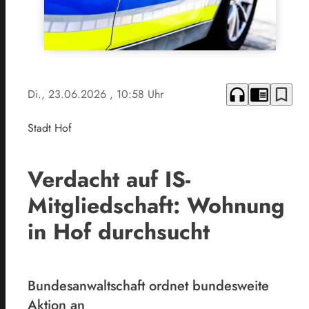
headphones
chrome_reader_mode
bookmark_border
Di., 23.06.2026
, 10:58 Uhr
Stadt Hof
Verdacht auf IS-
Mitgliedschaft: Wohnung
in Hof durchsucht
Bundesanwaltschaft ordnet bundesweite
Aktion an