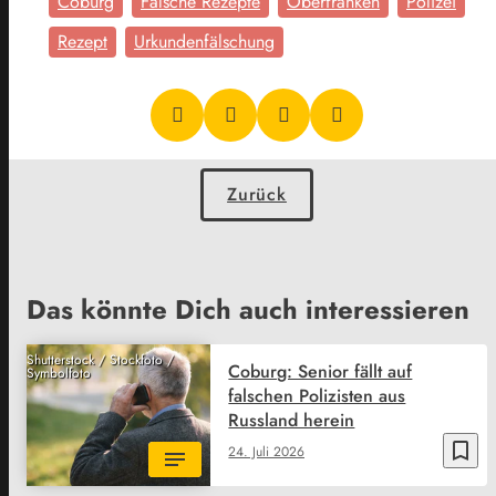
Coburg
Falsche Rezepte
Oberfranken
Polizei
Rezept
Urkundenfälschung
Zurück
Das könnte Dich auch interessieren
Shutterstock / Stockfoto /
Coburg: Senior fällt auf
Symbolfoto
falschen Polizisten aus
Russland herein
bookmark_border
24. Juli 2026