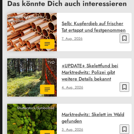
Das könnte Dich auch interessieren
Shutterstock / Stockfoto /
Symbolfoto
Selb: Kupferdieb auf frischer
Tat ertappt und festgenommen
bookmark_border
7. Aug. 2026
TVO
+UPDATE+ Skelettfund bei
Marktredwitz: Polizei gibt
weitere Details bekannt
bookmark_border
4. Aug. 2026
Shutterstock/Symbolbild
Marktredwitz: Skelett im Wald
gefunden
bookmark_border
3. Aug. 2026