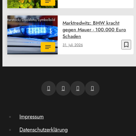
Shutterstock/Stockfoto/Symbolbild
Marktredwitz: BMW kracht
gegen Mauer - 100.000 Euro
Schaden
bookmark_border
31. Juli 2026
Impressum
Datenschutzerklärung