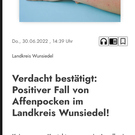
headphones
chrome_reader_mode
bookmark_border
Do., 30.06.2022
, 14:39 Uhr
Landkreis Wunsiedel
Verdacht bestätigt:
Positiver Fall von
Affenpocken im
Landkreis Wunsiedel!