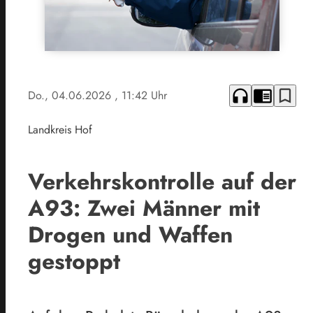
headphones
chrome_reader_mode
bookmark_border
Do., 04.06.2026
, 11:42 Uhr
Landkreis Hof
Verkehrskontrolle auf der
A93: Zwei Männer mit
Drogen und Waffen
gestoppt