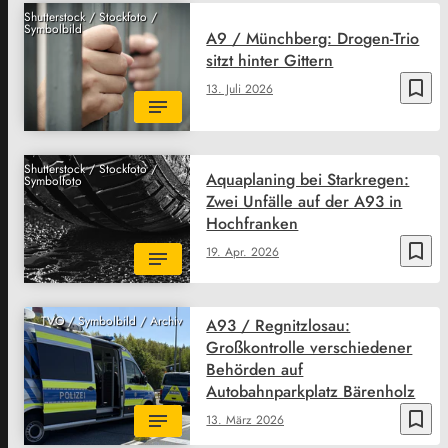
Shutterstock / Stockfoto /
Symbolbild
A9 / Münchberg: Drogen-Trio
sitzt hinter Gittern
bookmark_border
13. Juli 2026
Shutterstock / Stockfoto /
Aquaplaning bei Starkregen:
Symbolfoto
Zwei Unfälle auf der A93 in
Hochfranken
bookmark_border
19. Apr. 2026
TVO / Symbolbild / Archiv
A93 / Regnitzlosau:
Großkontrolle verschiedener
Behörden auf
Autobahnparkplatz Bärenholz
bookmark_border
13. März 2026