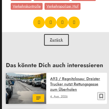
Verkehrskontrolle
Verkehrspolizei Hof
Zurück
Das könnte Dich auch interessieren
Shutterstock / Stockfoto /
A93 / Regnitzlosau: Dreister
Symbolbild
Trucker nutzt Rettungsgasse
zum Überholen
bookmark_border
4. Aug. 2026