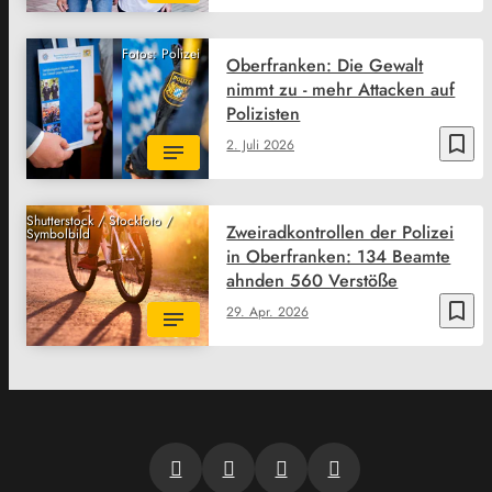
Fotos: Polizei
Oberfranken: Die Gewalt
nimmt zu - mehr Attacken auf
Polizisten
bookmark_border
2. Juli 2026
Shutterstock / Stockfoto /
Zweiradkontrollen der Polizei
Symbolbild
in Oberfranken: 134 Beamte
ahnden 560 Verstöße
bookmark_border
29. Apr. 2026