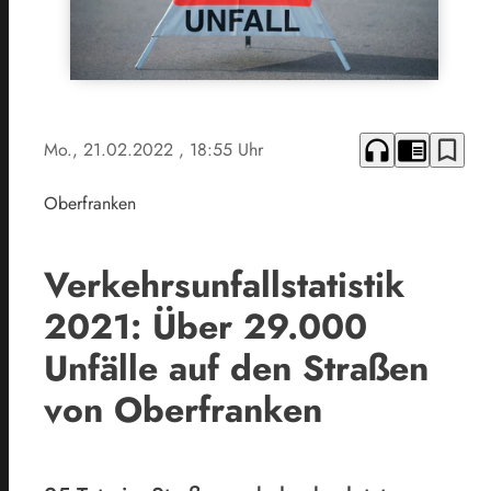
headphones
chrome_reader_mode
bookmark_border
Mo., 21.02.2022
, 18:55 Uhr
Oberfranken
Verkehrsunfallstatistik
2021: Über 29.000
Unfälle auf den Straßen
von Oberfranken