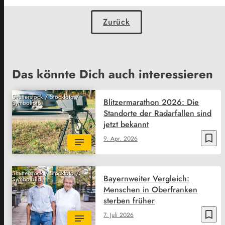
Zurück
Das könnte Dich auch interessieren
Shutterstock / Stockfoto /
Blitzermarathon 2026: Die
Symbolfoto
Standorte der Radarfallen sind
jetzt bekannt
bookmark_border
9. Apr. 2026
Shutterstock / Stockfoto /
Bayernweiter Vergleich:
Symbolbild
Menschen in Oberfranken
sterben früher
bookmark_border
7. Juli 2026